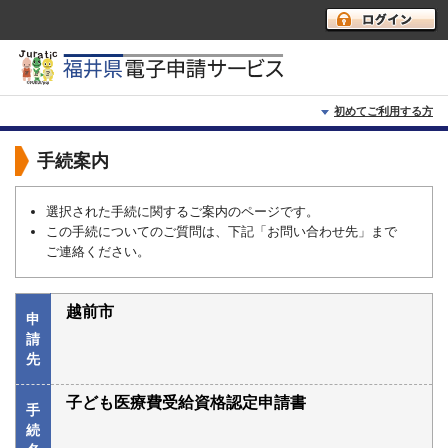
初めてご利用する方
初めて利用する方へ
手続案内
動作環境
選択された手続に関するご案内のページです。
この手続についてのご質問は、下記「お問い合わせ先」まで
利用上の注意
ご連絡ください。
よくあるご質問
越前市
申
請
先
子ども医療費受給資格認定申請書
手
続