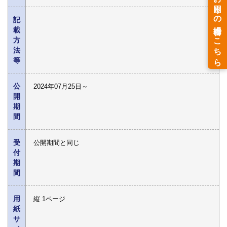
記
載
方
法
等
公
2024年07月25日～
開
期
間
受
公開期間と同じ
付
期
間
用
縦 1ページ
紙
サ