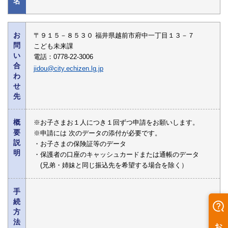
名
お
〒９１５－８５３０ 福井県越前市府中一丁目１３－７
問
こども未来課
い
電話：0778-22-3006
合
jidou@city.echizen.lg.jp
わ
せ
先
概
※お子さまお１人につき１回ずつ申請をお願いします。
要
※申請には 次のデータの添付が必要です。
説
・お子さまの保険証等のデータ
明
・保護者の口座のキャッシュカードまたは通帳のデータ
(兄弟・姉妹と同じ振込先を希望する場合を除く）
手
続
方
法