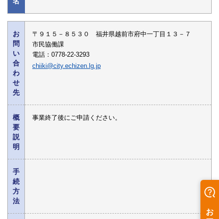
名
お
〒９１５－８５３０ 福井県越前市府中一丁目１３－７
問
市民協働課
い
電話：0778-22-3293
合
chiiki@city.echizen.lg.jp
わ
せ
先
概
事業終了後にご申請ください。
要
説
明
手
続
方
法