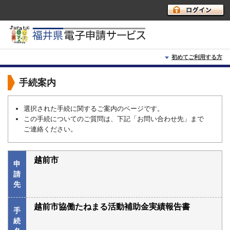
初めてご利用する方
初めて利用する方へ
手続案内
動作環境
選択された手続に関するご案内のページです。
この手続についてのご質問は、下記「お問い合わせ先」まで
利用上の注意
ご連絡ください。
よくあるご質問
越前市
申
請
先
越前市協働たねまる活動補助金実績報告書
手
続