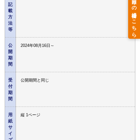
記
載
方
法
等
公
2024年08月16日～
開
期
間
受
公開期間と同じ
付
期
間
用
縦 1ページ
紙
サ
イ
ズ